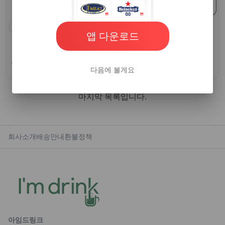
상세참조
실온
상세참조
실온
앱 다운로드
아임드링크
| 아임드링크
아임드링크
| 아임드링크
헛개열매원액 1000ml 2병+펌프
헛개열매원액 1000ml 물병+펌프
증정
증정
49,900원~ /팩당
26,900원~ /팩당
다음에 볼게요
마지막 목록입니다.
회사소개
배송안내
환불정책
아임드링크