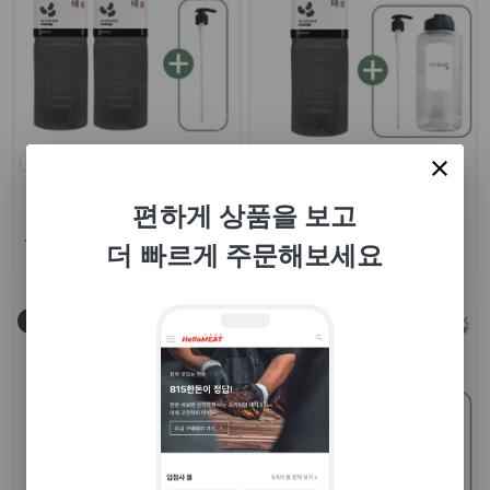
상세참조
실온
상세참조
실온
아임드링크
| 아임드링크
아임드링크
| 아임드링크
서리태원액 1000ml 2병+펌프 증
서리태원액 1000ml 물병+펌프
편하게 상품을 보고
정
증정
49,900원~ /팩당
26,900원~ /팩당
더 빠르게 주문해보세요
업체택배
업체택배