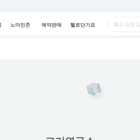
록
노마진존
예약판매
헬로단가표