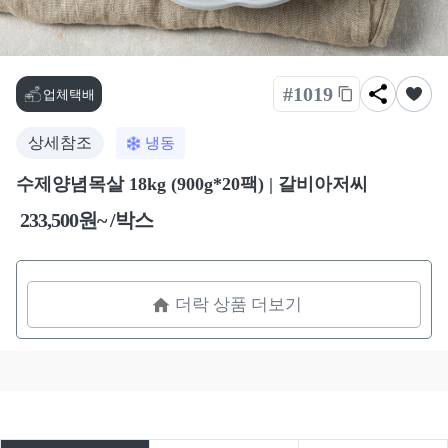
#1019
업체택배
상세참조
냉동
수제양념목살 18kg (900g*20팩) | 갈비아저씨
233,500원~ /박스
더락 상품 더보기