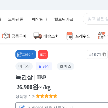
록
노마진존
예약판매
헬로단가표
공동구매
배송조회
프레쉬인
#1071
프레쉬인
HOT
미국산
초이스
냉장
늑간살 | IBP
26,900원~ /kg
상품평
1
건