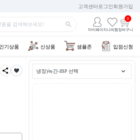
고객센터
로그인
회원가입
0
마이페이지
나의찜
장바구니
인기상품
신상품
샘플존
입점신청