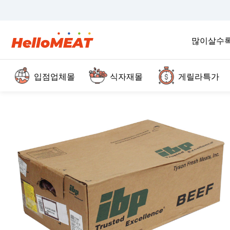
많이살수
입점업체몰
식자재몰
게릴라특가