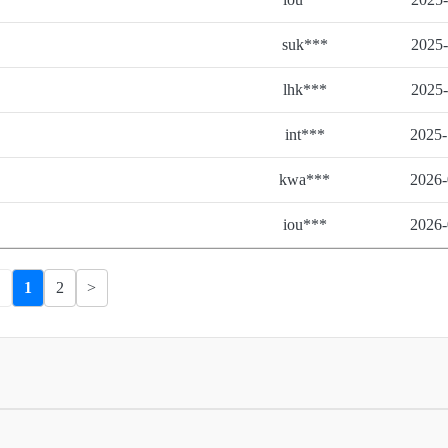
suk***
2025-
lhk***
2025-
int***
2025-
kwa***
2026-
iou***
2026-
1
2
>