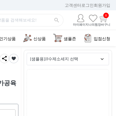
고객센터
로그인
회원가입
0
마이페이지
나의찜
장바구니
인기상품
신상품
샘플존
입점신청
스가공육