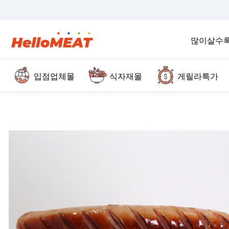
많이살수
입점업체몰
식자재몰
게릴라특가