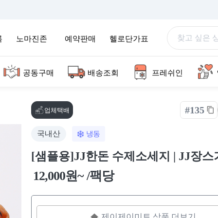
록
노마진존
예약판매
헬로단가표
공동구매
배송조회
프레쉬인
#135
업체택배
국내산
냉동
[샘플용]JJ한돈 수제소세지 | JJ장
12,000원~ /팩당
제이제이미트 상품 더보기