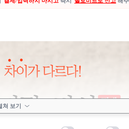
시
결제/입력하지 마시고
즉시
헬로미트로 신고
해주
펼쳐 보기