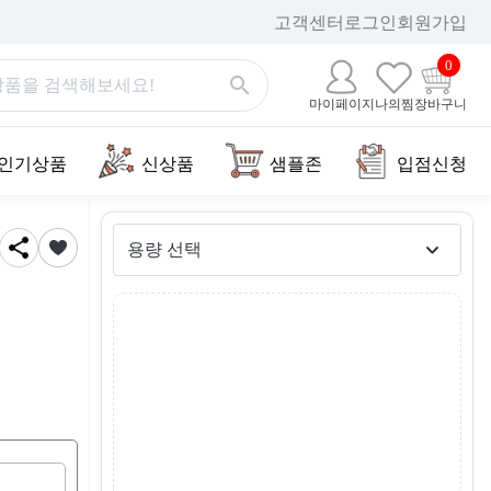
고객센터
로그인
회원가입
0
마이페이지
나의찜
장바구니
인기상품
신상품
샘플존
입점신청