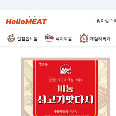
많이살수
입점업체몰
식자재몰
게릴라특가