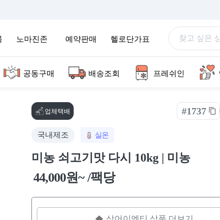
록
노마진존
예약판매
헬로단가표
공동구매
배송조회
프레쉬인
#1737
업체택배
국내제조
실온
미농 쇠고기맛 다시 10kg | 미농
44,000원~ /팩당
상어이엔티 상품 더보기