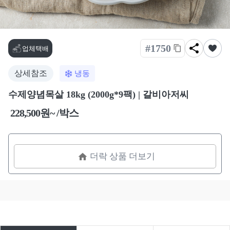
#1750
업체택배
상세참조
냉동
수제양념목살 18kg (2000g*9팩) | 갈비아저씨
228,500원~ /박스
더락 상품 더보기