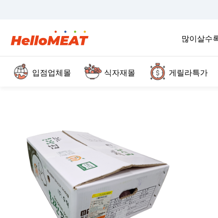
많이살수
입점업체몰
식자재몰
게릴라특가