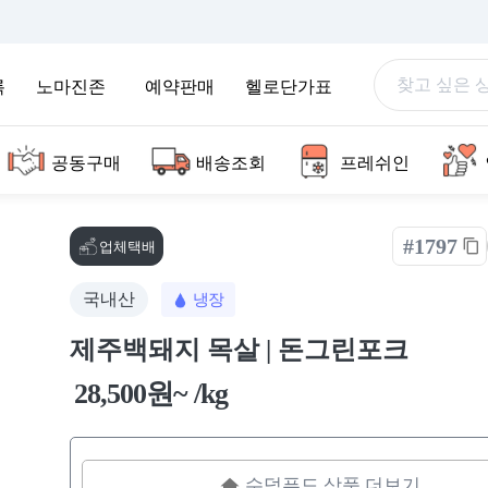
록
노마진존
예약판매
헬로단가표
공동구매
배송조회
프레쉬인
#1797
업체택배
국내산
냉장
제주백돼지 목살 | 돈그린포크
28,500원~ /kg
수덕푸드 상품 더보기