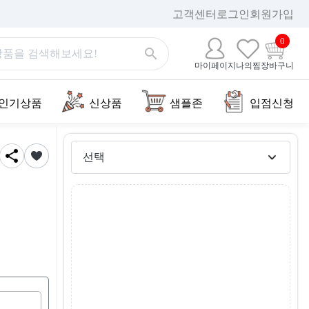
고객센터
로그인
회원가입
0
마이페이지
나의찜
장바구니
인기상품
신상품
샘플존
입점신청