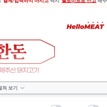
시
결제/입력하지 마시고
즉시
헬로미트로 신고
해주
펼쳐 보기