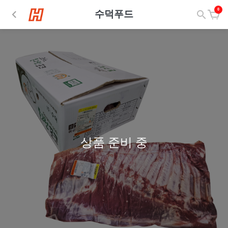
0
수덕푸드
상품 준비 중