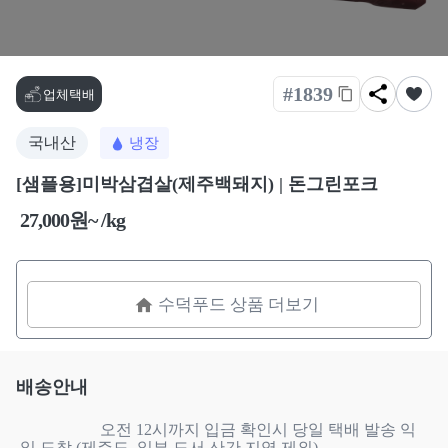
#1839
업체택배
국내산
냉장
[샘플용]미박삼겹살(제주백돼지) | 돈그린포크
27,000원~ /kg
수덕푸드 상품 더보기
배송안내
                    오전 12시까지 입금 확인시 당일 택배 발송 익
일 도착 (제주도, 일부 도서 산간 지역 제외) 
