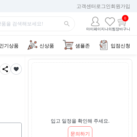
고객센터
로그인
회원가입
0
마이페이지
나의찜
장바구니
인기상품
신상품
샘플존
입점신청
입고 일정을 확인해 주세요.
문의하기