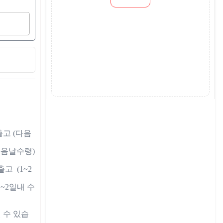
 출고 (다음
다음날수령)

고  (1~2
(1~2일내 수
 수 있습