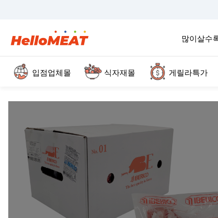
많이살수
입점업체몰
식자재몰
게릴라특가