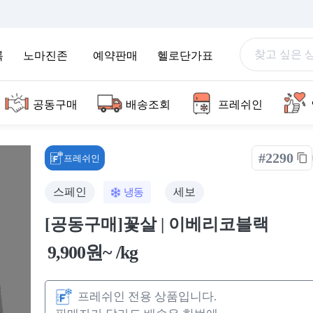
록
노마진존
예약판매
헬로단가표
공동구매
배송조회
프레쉬인
#2290
프레쉬인
스페인
세보
냉동
[공동구매]꽃살 | 이베리코블랙
9,900원~ /kg
프레쉬인 전용 상품입니다.