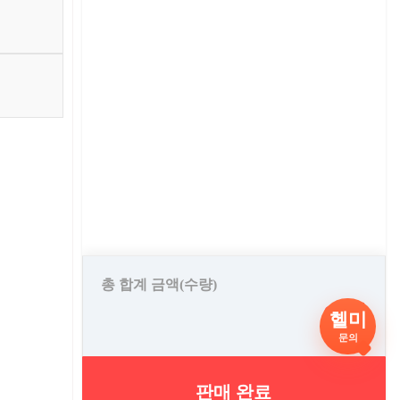
총 합계 금액(수량)
0 원
헬미
문의
판매 완료