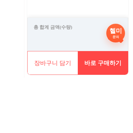
총 합계 금액(수량)
헬미
0 원
문의
장바구니 담기
바로 구매하기
휴일휴무)
감 08월 18일 택배발송재개