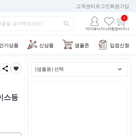
고객센터
로그인
회원가입
0
마이페이지
나의찜
장바구니
인기상품
신상품
샘플존
입점신청
초이스등