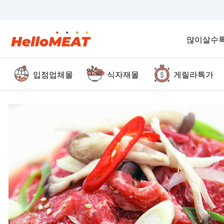
많이살수
입점업체몰
식자재몰
게릴라특가