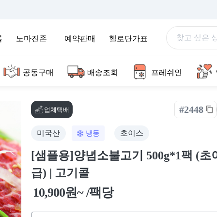
록
노마진존
예약판매
헬로단가표
공동구매
배송조회
프레쉬인
#2448
업체택배
미국산
초이스
냉동
[샘플용]양념소불고기 500g*1팩 (
급) | 고기콜
10,900원~ /팩당