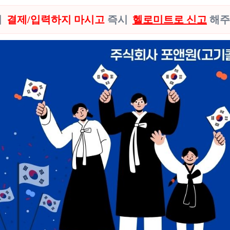
시
결제/입력하지 마시고
즉시
헬로미트로 신고
해주