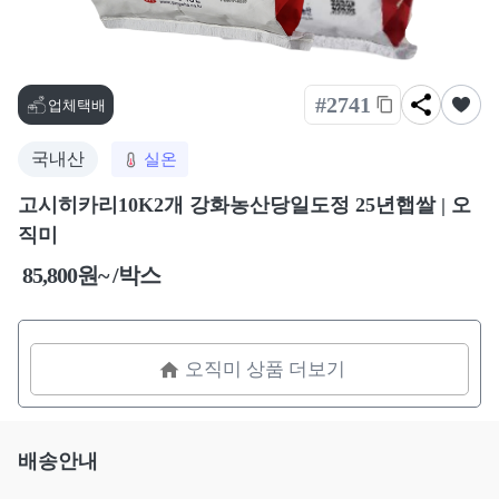
#2741
업체택배
국내산
실온
고시히카리10K2개 강화농산당일도정 25년햅쌀 | 오
직미
85,800원~ /박스
오직미 상품 더보기
배송안내