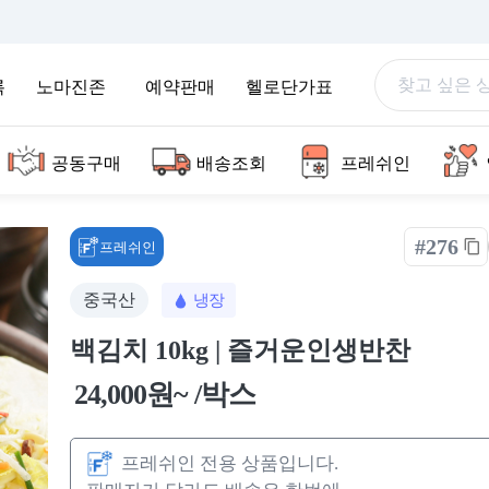
록
노마진존
예약판매
헬로단가표
공동구매
배송조회
프레쉬인
#276
프레쉬인
중국산
냉장
백김치 10kg | 즐거운인생반찬
24,000원~ /박스
프레쉬인 전용 상품입니다.