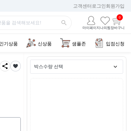
고객센터
로그인
회원가입
0
마이페이지
나의찜
장바구니
인기상품
신상품
샘플존
입점신청