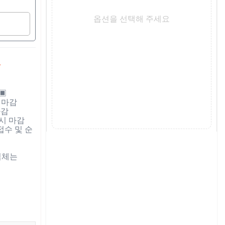
옵션을 선택해 주세요
착
 마감

감

시 마감 

접수 및 순
체는 
