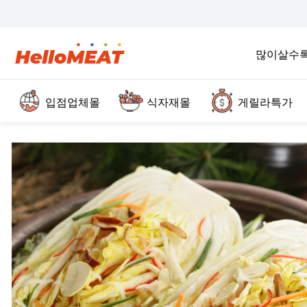
많이살수
입점업체몰
식자재몰
게릴라특가