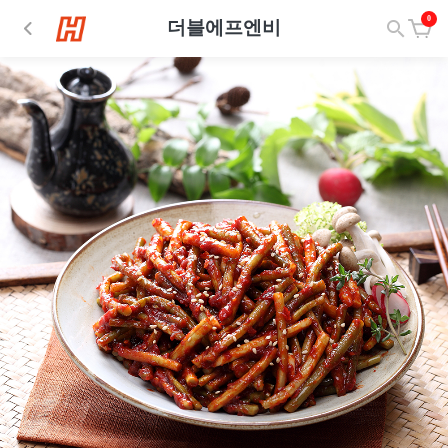
0
더블에프엔비