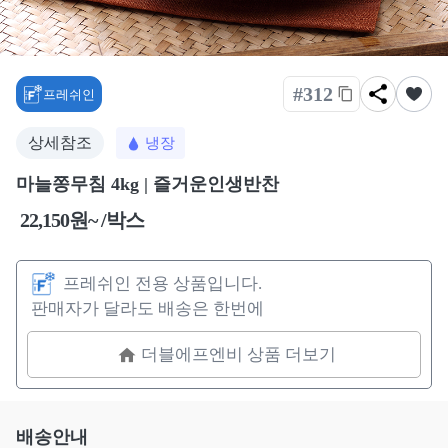
#312
프레쉬인
상세참조
냉장
마늘쫑무침 4kg | 즐거운인생반찬
22,150원~ /박스
프레쉬인 전용 상품입니다.
판매자가 달라도 배송은 한번에
더블에프엔비 상품 더보기
배송안내