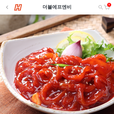
0
더블에프엔비