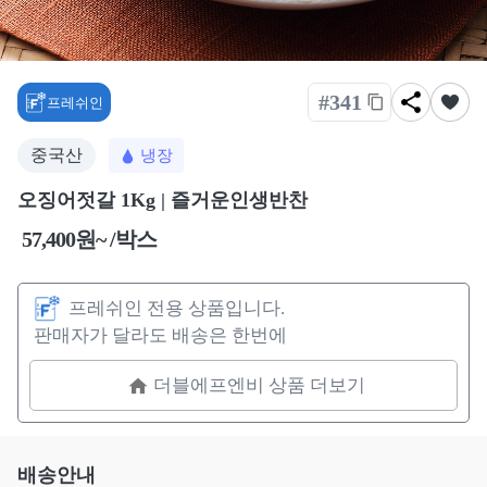
#341
프레쉬인
중국산
냉장
오징어젓갈 1Kg | 즐거운인생반찬
57,400원~ /박스
프레쉬인 전용 상품입니다.
판매자가 달라도 배송은 한번에
더블에프엔비 상품 더보기
배송안내