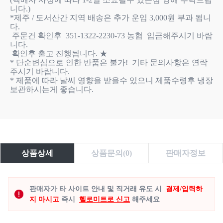
니다.) 

*제주 / 도서산간 지역 배송은 추가 운임 3,000원 부과 됩니
다. 

 주문건 확인후  351-1322-2230-73 농협  입금해주시기 바랍
니다. 

 확인후 출고 진행됩니다. ★

* 단순변심으로 인한 반품은 불가!  기타 문의사항은 연락
주시기 바랍니다. 

* 제품에 따라 날씨 영향을 받을수 있으니 제품수령후 냉장
보관하시는게 좋습니다.

상품상세
상품문의(0)
판매자정보
판매자가 타 사이트 안내 및 직거래 유도 시
결제/입력하
지 마시고
즉시
헬로미트로 신고
해주세요