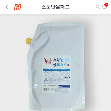
0
소문난올패드