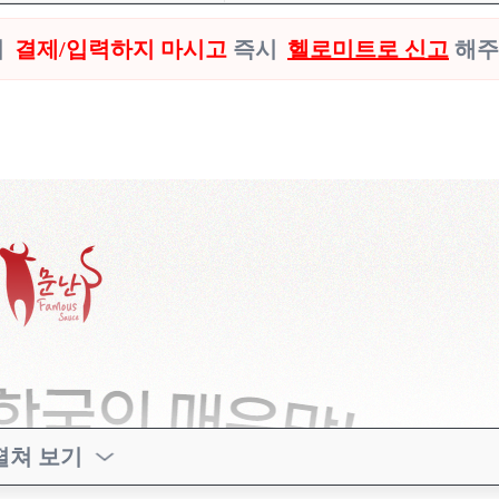
시
결제/입력하지 마시고
즉시
헬로미트로 신고
해주
펼쳐 보기