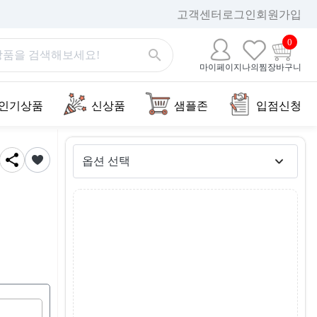
고객센터
로그인
회원가입
0
마이페이지
나의찜
장바구니
인기상품
신상품
샘플존
입점신청