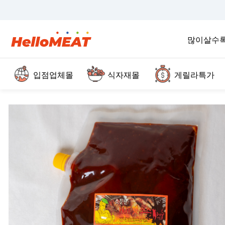
많이살수
입점업체몰
식자재몰
게릴라특가