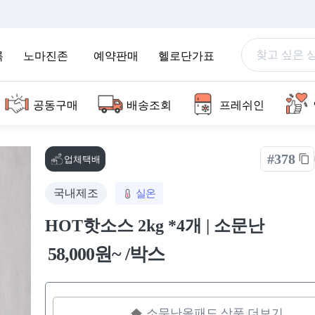
록
노마진존
예약판매
헬로단가표
공동구매
배송조회
프레쉬인
#378
업체택배
국내제조
실온
HOT핫소스 2kg *4개 | 소문난
58,000원~ /박스
소문난올패드 상품 더보기