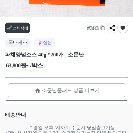
#383
업체택배
국내제조
실온
파채양념소스 40g *200개 | 소문난
63,800원~ /박스
소문난올패드 상품 더보기
배송안내
                    * 평일 오후2시까지 주문시 당일출고가능

(택배사 사정에 따라 1-2일 소요될수 있는점 양해 부탁드립