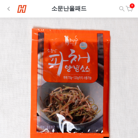
0
소문난올패드