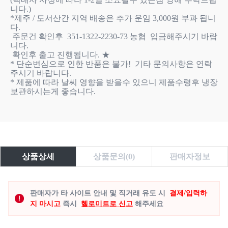
니다.) 

*제주 / 도서산간 지역 배송은 추가 운임 3,000원 부과 됩니
다. 

 주문건 확인후  351-1322-2230-73 농협  입금해주시기 바랍
니다. 

 확인후 출고 진행됩니다. ★

* 단순변심으로 인한 반품은 불가!  기타 문의사항은 연락
주시기 바랍니다. 

* 제품에 따라 날씨 영향을 받을수 있으니 제품수령후 냉장
보관하시는게 좋습니다.

상품상세
상품문의(0)
판매자정보
판매자가 타 사이트 안내 및 직거래 유도 시
결제/입력하
지 마시고
즉시
헬로미트로 신고
해주세요