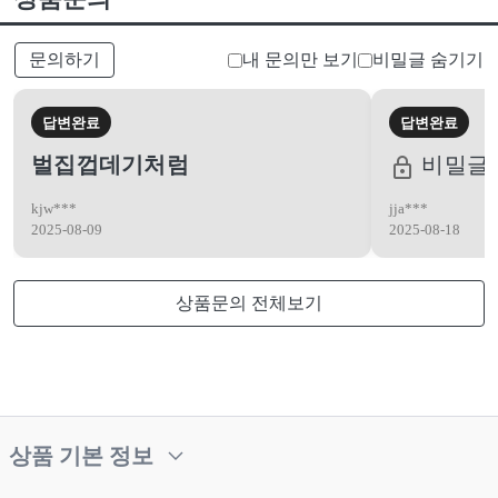
문의하기
내 문의만 보기
비밀글 숨기기
답변완료
답변완료
벌집껍데기처럼
비밀글
kjw***
jja***
2025-08-09
2025-08-18
상품문의 전체보기
상품 기본 정보