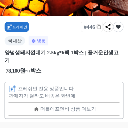
#446
프레쉬인
국내산
냉동
양념생돼지껍데기 2.5kg*6팩 1박스 | 즐거운인생고
기
78,100원~ /박스
프레쉬인 전용 상품입니다.
판매자가 달라도 배송은 한번에
더블에프엔비 상품 더보기