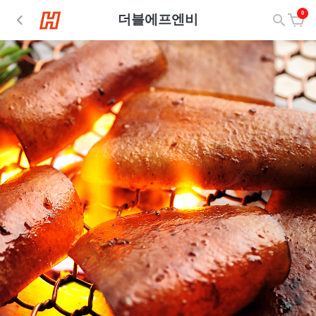
0
더블에프엔비