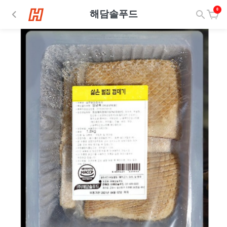
0
해담솔푸드