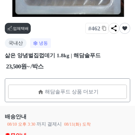
#462
업체택배
국내산
냉동
삶은 양념벌집껍데기 1.8kg | 해담솔푸드
23,500원~ /박스
해담솔푸드 상품 더보기
배송안내
까지 결제시
08/10 오후 3:30
08/11(화) 도착