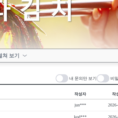
펼쳐 보기
내 문의만 보기
비밀
작성자
작
jun***
2026-
kod***
2026-