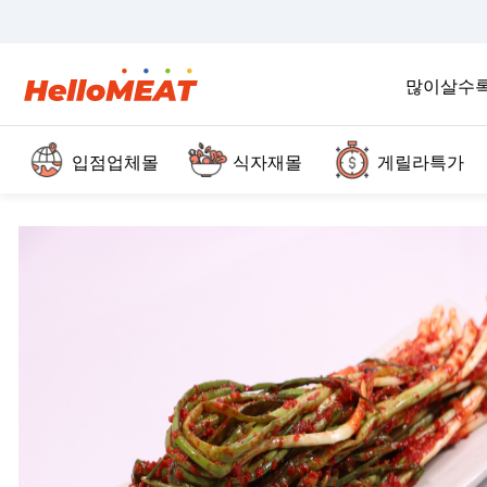
많이살수
입점업체몰
식자재몰
게릴라특가