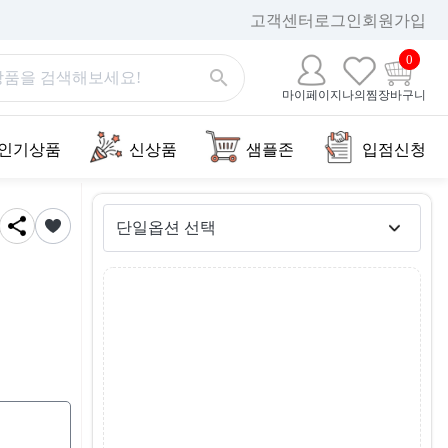
고객센터
로그인
회원가입
0
마이페이지
나의찜
장바구니
인기상품
신상품
샘플존
입점신청