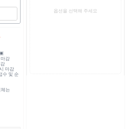
옵션을 선택해 주세요
착
 마감

감

시 마감 

접수 및 순
체는 
