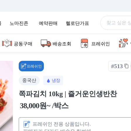
록
노마진존
예약판매
헬로단가표
공동구매
배송조회
프레쉬인
#513
프레쉬인
중국산
냉장
쪽파김치 10kg | 즐거운인생반찬
38,000원~ /박스
프레쉬인 전용 상품입니다.