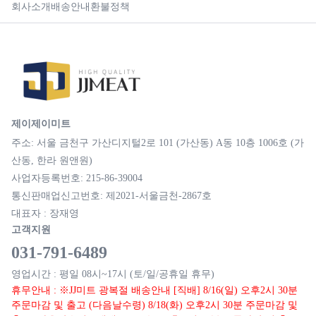
회사소개
배송안내
환불정책
제이제이미트
주소: 서울 금천구 가산디지털2로 101 (가산동) A동 10층 1006호 (가
산동, 한라 원앤원)
사업자등록번호: 215-86-39004
통신판매업신고번호: 제2021-서울금천-2867호
대표자 : 장재영
고객지원
031-791-6489
영업시간 : 평일 08시~17시 (토/일/공휴일 휴무)
휴무안내 : ※JJ미트 광복절 배송안내 [직배] 8/16(일) 오후2시 30분
주문마감 및 출고 (다음날수령) 8/18(화) 오후2시 30분 주문마감 및