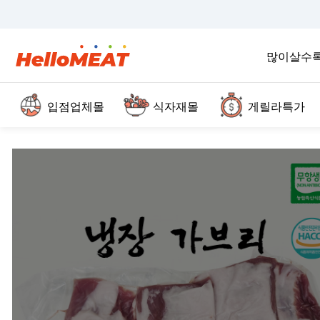
많이살수
입점업체몰
식자재몰
게릴라특가