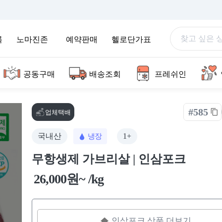
록
노마진존
예약판매
헬로단가표
공동구매
배송조회
프레쉬인
#585
업체택배
국내산
1+
냉장
무항생제 가브리살 | 인삼포크
26,000원~ /kg
인삼포크 상품 더보기