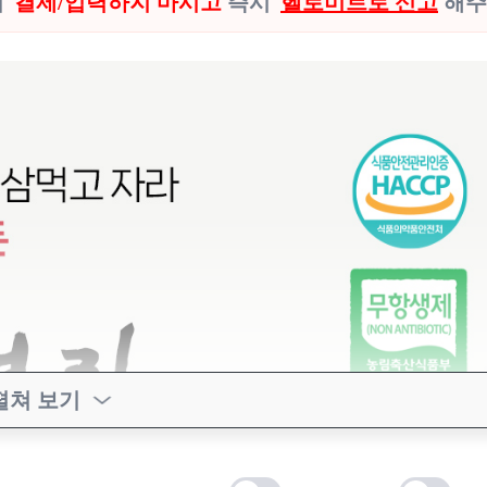
시
결제/입력하지 마시고
즉시
헬로미트로 신고
해주
펼쳐 보기