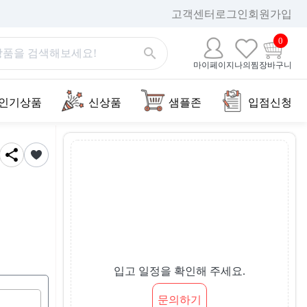
고객센터
로그인
회원가입
0
마이페이지
나의찜
장바구니
인기상품
신상품
샘플존
입점신청
입고 일정을 확인해 주세요.
문의하기