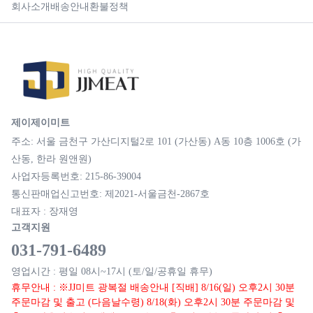
회사소개
배송안내
환불정책
제이제이미트
주소: 서울 금천구 가산디지털2로 101 (가산동) A동 10층 1006호 (가
산동, 한라 원앤원)
사업자등록번호: 215-86-39004
통신판매업신고번호: 제2021-서울금천-2867호
대표자 : 장재영
고객지원
031-791-6489
영업시간 : 평일 08시~17시 (토/일/공휴일 휴무)
휴무안내 : ※JJ미트 광복절 배송안내 [직배] 8/16(일) 오후2시 30분
주문마감 및 출고 (다음날수령) 8/18(화) 오후2시 30분 주문마감 및