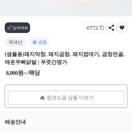
#772
업체택배
국내산
냉동
[샘플용]돼지막창, 돼지곱창, 돼지껍데기, 곱창전골,
매운무뼈닭발 | 푸줏간명가
8,000원~ /팩당
청년소금 상품 더보기
배송안내