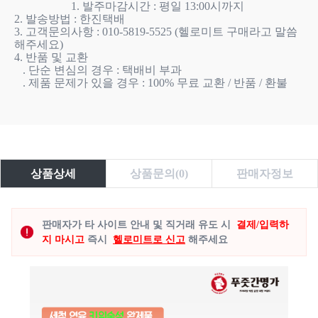
                    1. 발주마감시간 : 평일 13:00시까지

2. 발송방법 : 한진택배

3. 고객문의사항 : 010-5819-5525 (헬로미트 구매라고 말씀
해주세요)

4. 반품 및 교환

   . 단순 변심의 경우 : 택배비 부과

   . 제품 문제가 있을 경우 : 100% 무료 교환 / 반품 / 환불

상품상세
상품문의(0)
판매자정보
판매자가 타 사이트 안내 및 직거래 유도 시
결제/입력하
지 마시고
즉시
헬로미트로 신고
해주세요