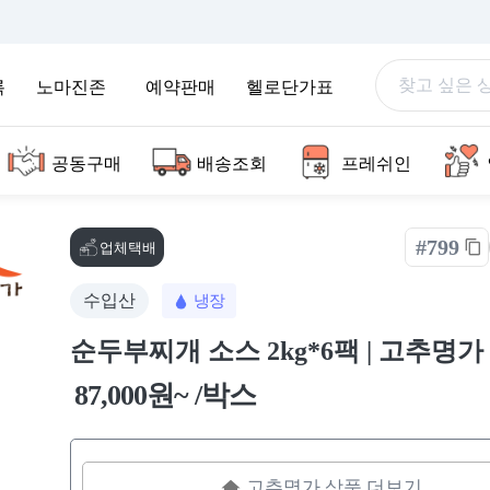
록
노마진존
예약판매
헬로단가표
공동구매
배송조회
프레쉬인
#799
업체택배
수입산
냉장
순두부찌개 소스 2kg*6팩 | 고추명가
87,000원~ /박스
고추명가 상품 더보기