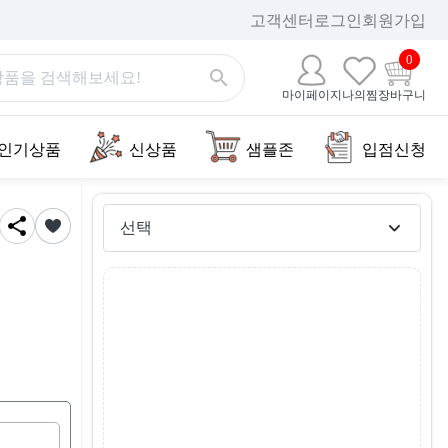
고객센터
로그인
회원가입
0
마이페이지
나의찜
장바구니
인기상품
신상품
샘플존
입점신청