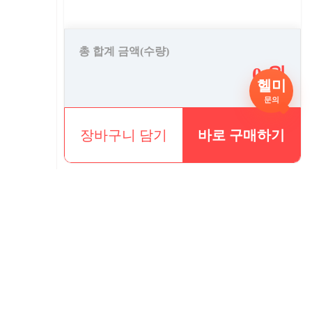
총 합계 금액(수량)
0 원
헬미
문의
장바구니 담기
바로 구매하기
, 공휴일 휴무)
전10시 출고마감 / 2차 오후 2시 주문마감 ※오전 주문마감시 출고건
포장 완료시 수령하시고 회수후에 처리가능합니다.