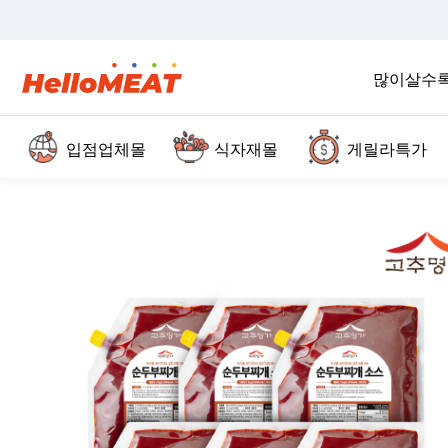
많이살수
입점업체몰
식자재몰
게릴라특가