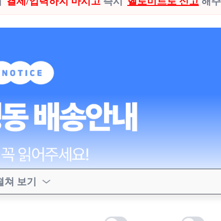
시
결제/입력하지 마시고
즉시
헬로미트로 신고
해주
펼쳐 보기