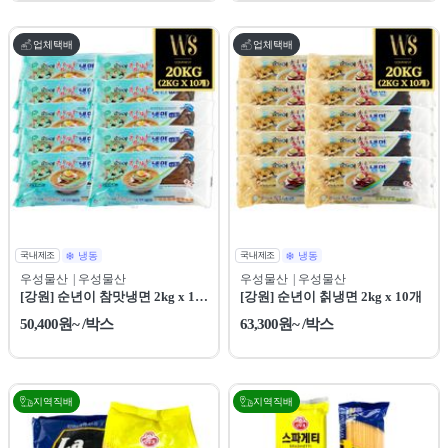
업체택배
업체택배
국내제조
냉동
국내제조
냉동
우성물산
| 우성물산
우성물산
| 우성물산
[강원] 순년이 참맛냉면 2kg x 10
[강원] 순년이 칡냉면 2kg x 10개
개
50,400원~ /박스
63,300원~ /박스
지역직배
지역직배