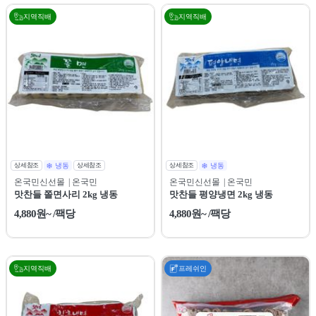
지역직배
지역직배
상세참조
냉동
상세참조
상세참조
냉동
온국민신선몰
| 온국민
온국민신선몰
| 온국민
맛찬들 쫄면사리 2kg 냉동
맛찬들 평양냉면 2kg 냉동
4,880원~ /팩당
4,880원~ /팩당
지역직배
프레쉬인