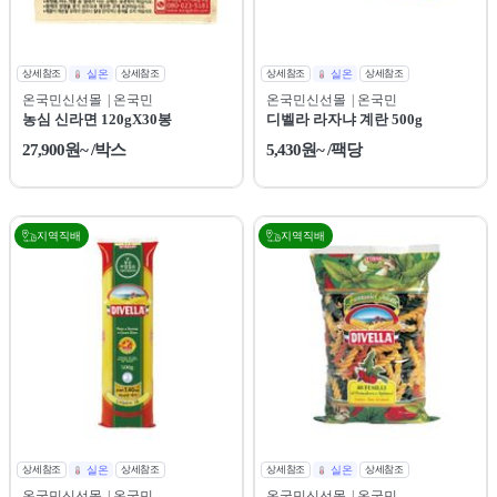
상세참조
실온
상세참조
상세참조
실온
상세참조
온국민신선몰
| 온국민
온국민신선몰
| 온국민
농심 신라면 120gX30봉
디벨라 라자냐 계란 500g
27,900원~ /박스
5,430원~ /팩당
지역직배
지역직배
상세참조
실온
상세참조
상세참조
실온
상세참조
온국민신선몰
| 온국민
온국민신선몰
| 온국민