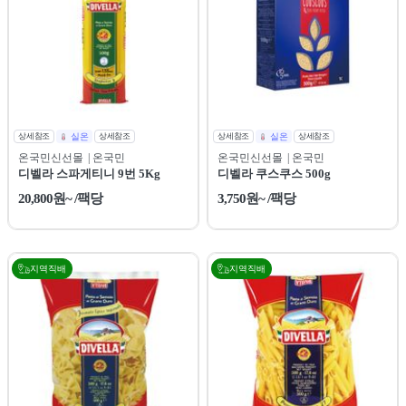
상세참조
실온
상세참조
상세참조
실온
상세참조
온국민신선몰
| 온국민
온국민신선몰
| 온국민
디벨라 스파게티니 9번 5Kg
디벨라 쿠스쿠스 500g
20,800원~ /팩당
3,750원~ /팩당
지역직배
지역직배