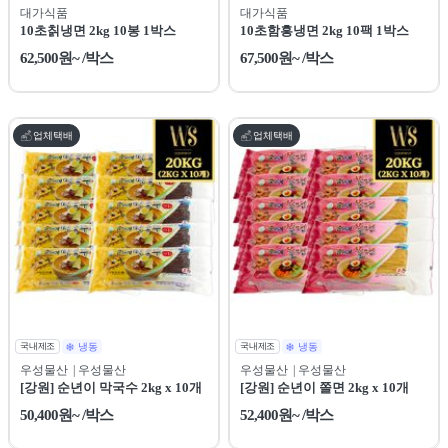
대가식품
대가식품
10초칡냉면 2kg 10봉 1박스
10초함흥냉면 2kg 10팩 1박스
62,500원~ /박스
67,500원~ /박스
업체택배
업체택배
국내제조
냉동
국내제조
냉동
우성물산
| 우성물산
우성물산
| 우성물산
[강원] 순년이 막국수 2kg x 10개
[강원] 순년이 쫄면 2kg x 10개
50,400원~ /박스
52,400원~ /박스