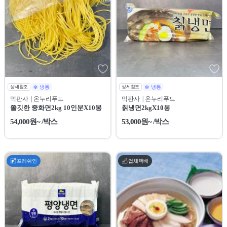
상세참조
냉동
상세참조
냉동
먹판사
| 온누리푸드
먹판사
| 온누리푸드
쫄깃한 중화면2kg 10인분X10봉
칡냉면2kgX10봉
54,000원~ /박스
53,000원~ /박스
프레쉬인
업체택배