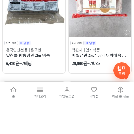
상세참조
냉동
상세참조
냉동
온국민신선몰
| 온국민
먹판사
| 엄지식품
맛찬들 함흥냉면 2kg 냉동
메밀냉면 2kg* 6개 [새벽배송 전
용상품]
6,450원~ /팩당
28,800원~ /박스
헬미
문의
프레쉬인
지역직배
홈
카테고리
가입/로그인
나의 찜
최근 본 상품