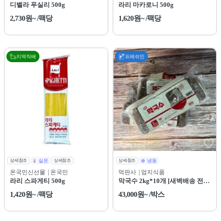
디벨라 푸실리 500g
라리 마카로니 500g
2,730원~ /팩당
1,620원~ /팩당
지역직배
프레쉬인
상세참조
실온
상세참조
상세참조
냉동
온국민신선몰
| 온국민
먹판사
| 엄지식품
라리 스파게티 500g
막국수 2kg*10개 [새벽배송 전용
상품]
1,420원~ /팩당
43,000원~ /박스