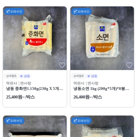
프레쉬인
프레쉬인
상세참조
냉동
상세참조
냉동
먹판사
| 면사랑
먹판사
| 면사랑
냉동 중화면1.150g(230g X 5개)
냉동소면 1kg (200g*5개)*8봉
X 8봉 [새벽배송 전용상품]
[새벽배송 전용상품]
25,400원~ /박스
26,400원~ /박스
프레쉬인
프레쉬인