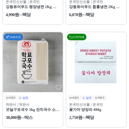
온국민신선몰
| 온국민
온국민신선몰
| 온국민
강동퓨어푸드 평양냉면 2Kg 냉
강동퓨어푸드 함흥냉면 2Kg 냉
동
동
4,990원~ /팩당
6,070원~ /팩당
프레쉬인
지역직배
상세참조
실온
상세참조
실온
상세참조
먹판사
| 먹판사
온국민신선몰
| 온국민
굿딜구포국수 3kg 잔치국수 소면
꽃가마 양장피 400g
6개
38,000원~ /박스
2,750원~ /팩당