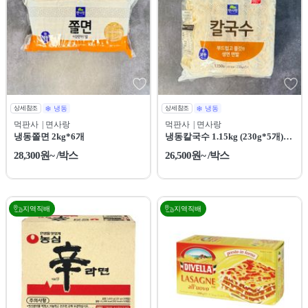
상세참조
냉동
상세참조
냉동
먹판사
| 면사랑
먹판사
| 면사랑
냉동쫄면 2kg*6개
냉동칼국수 1.15kg (230g*5개)*8
개 [새벽배송 전용상품]
28,300원~ /박스
26,500원~ /박스
지역직배
지역직배