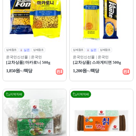
상세참조
실온
상세참조
상세참조
실온
상세참조
온국민신선몰
| 온국민
온국민신선몰
| 온국민
[교차상품] 마카로니 500g
[교차상품] 스파게티면 500g
1,850원~ /팩당
1,200원~ /팩당
지역직배
지역직배