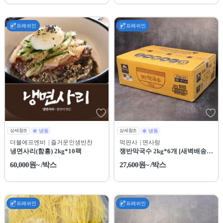
프레쉬인
프레쉬인
상세참조
냉동
상세참조
냉동
더블에프엔비
| 즐거운인생반찬
먹판사
| 면사랑
냉면사리(함흥) 2kg*10팩
쟁반막국수 2kg*6개 [새벽배송
전용상품]
60,000원~ /박스
27,600원~ /박스
프레쉬인
프레쉬인