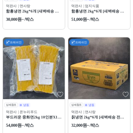
먹판사
| 면사랑
먹판사
| 엄지식품
함흥냉면 2kg*6개 [새벽배송 전
함흥냉면 2kg*6개 [새벽배송 전
용상품]
용상품]
30,000원~ /박스
51,000원~ /박스
프레쉬인
프레쉬인
상세참조
냉동
상세참조
냉동
먹판사
| 온누리푸드
먹판사
| 면사랑
부드러운 중화면2kg 10인분X10
칡냉면 2kg*6개 [새벽배송 전용
봉
상품]
54,000원~ /박스
32,000원~ /박스