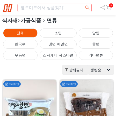
0
식자재>가공식품
> 면류
전체
소면
당면
칼국수
냉면·메밀면
쫄면
우동면
스파게티·파스타면
기타면류
상세필터
랭킹순
프레쉬인
프레쉬인