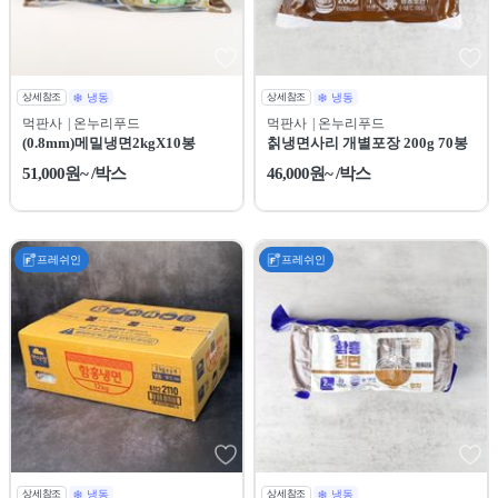
상세참조
냉동
상세참조
냉동
먹판사
| 온누리푸드
먹판사
| 온누리푸드
(0.8mm)메밀냉면2kgX10봉
칡냉면사리 개별포장 200g 70봉
51,000원~ /박스
46,000원~ /박스
프레쉬인
프레쉬인
상세참조
냉동
상세참조
냉동