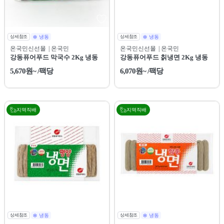
상세참조
냉동
상세참조
냉동
온국민신선몰
| 온국민
온국민신선몰
| 온국민
강동퓨어푸드 막국수 2Kg 냉동
강동퓨어푸드 칡냉면 2Kg 냉동
5,670원~ /팩당
6,070원~ /팩당
지역직배
지역직배
상세참조
냉동
상세참조
냉동