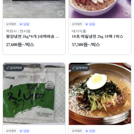
상세참조
냉동
상세참조
냉동
먹판사
| 면사랑
대가식품
평양냉면 2kg*6개 [새벽배송 전
10초 메밀냉면 2kg 10팩 1박스
용상품]
27,600원~ /박스
57,500원~ /박스
업체택배
업체택배
상세참조
냉동
상세참조
냉동