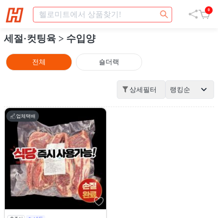
0
세절·컷팅육
> 수입양
전체
숄더랙
상세필터
랭킹순
업체택배