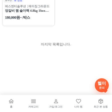
호주산
냉동
에스엔티솔루션
| 에이징그라운드
양갈비 램 숄더랙 4.8kg 1box
(400g 소분)
180,000원~ /박스
마지막 목록입니다.
헬미
문의
홈
카테고리
가입/로그인
나의 찜
최근 본 상품