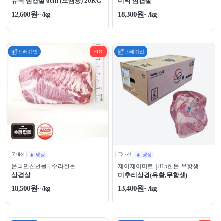
듀록 삼겹살 6cm (보쌈용) 20KG
미박 삼겹살
12,600원~ /kg
18,300원~ /kg
프레쉬인
HOT
프레쉬인
국내산
냉장
국내산
냉장
온국민신선몰
| 수라한돈
제이제이미트
| 815한돈-무항생
삼겹살
미추리삼겹(유황,무항생)
18,500원~ /kg
13,400원~ /kg