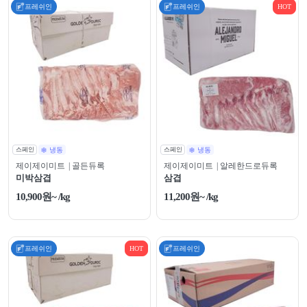
프레쉬인
프레쉬인
HOT
스페인
냉동
스페인
냉동
제이제이미트
| 골든듀록
제이제이미트
| 알레한드로듀록
미박삼겹
삼겹
10,900원~ /kg
11,200원~ /kg
프레쉬인
HOT
프레쉬인