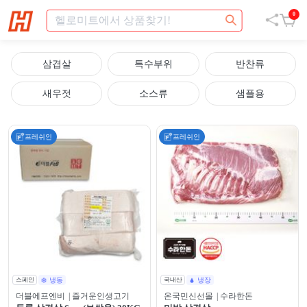
0
삼겹살
특수부위
반찬류
새우젓
소스류
샘플용
프레쉬인
프레쉬인
스페인
냉동
국내산
냉장
더블에프엔비
| 즐거운인생고기
온국민신선몰
| 수라한돈